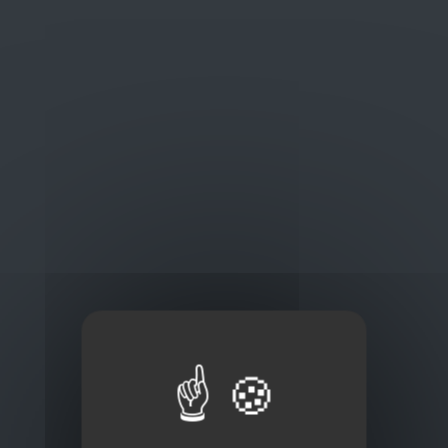
Oplossingen
op maat
Concurrerende tarieven en
kwaliteitsproducten
Thuisbezorging via bpost of rechtstreeks door
onze Euro Brico-vrachtwagens
Frans Baetenstraat 25/29, Deurne Belgium 2100