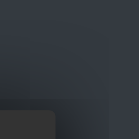
Bouwmaterialen van topkwaliteit
Veilig online winkelplatform
ragen?
+32 3 411 10 13
Promoties
Contact
Nl
Afficher