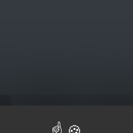
@euro-brico.com
V
Catalogus