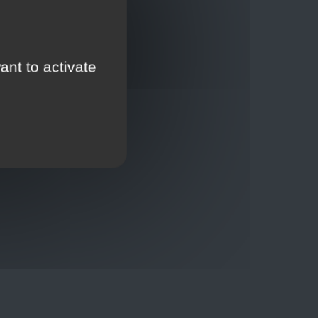
ant to activate
Thuisbezorging via bpost of rechtstreeks door
onze Euro Brico-vrachtwagens
Verkoopvoorwaarden
Verkoopvoorwaarden online
Geheimhoudingsverklaring
Juridische kennisgeving
00