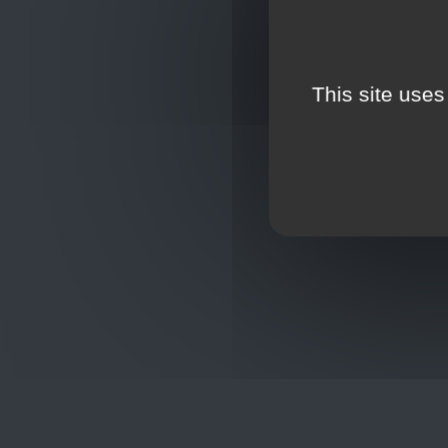
This site uses
Oplossingen
op maat
Hulp nod
+32
sho
Frans Baetenstraat 25/29, Deurne
Belgium 2100
Wordt lid
Toon op kaart
BCE : 0597.683.415