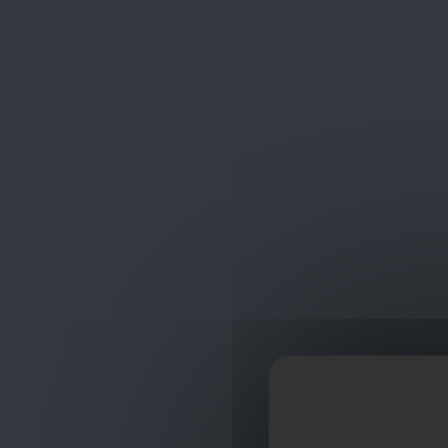
Frans Baetenstraat 25/29, Deurne Belgium 2100
shop
ontvangst
Verf
Levis
Levis