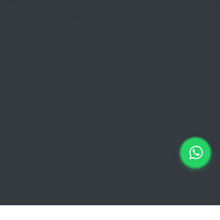
Donderdag: 06:00 - 18:00
Vrijdag:
06:00 - 13:00 // 15:00 - 18:00
Zaterdag: 07:00 - 18:00
Zondag: 09:00 - 15:00
Verkoopvoorwaarden
Verkoopvoorwaarden online
Geheimhoudingsverklaring
Juridische kennisgeving
Copyright © 2026 Euro Brico | Alle rechten voorbehouden |
Powered by