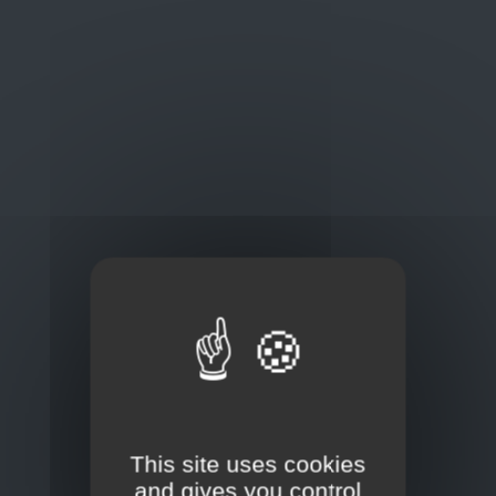
Oplossingen
op maat
Concurrerende tarieven en
kwaliteitsproducten
Thuisbezorging via bpost of rechtstreeks door
onze Euro Brico-vrachtwagens
Frans Baetenstraat 25/29, Deurne Belgium 2100
This site uses cookies
and gives you control