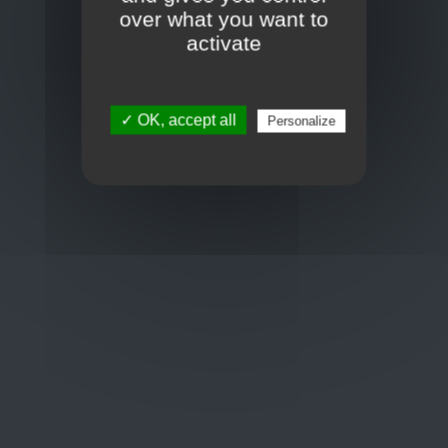
Toon op kaart
over what you want to
BCE : 0597.683.415
activate
Hulp nodig ?
✓ OK, accept all
Personalize
+32 3 411 10 13
shop@euro-brico.com
Wordt lid van ons op :
Openingstijden
Maandag: 06:00 - 18:00
Dinsdag: 06:00 - 18:00
Woensdag: 06:00 - 18:00