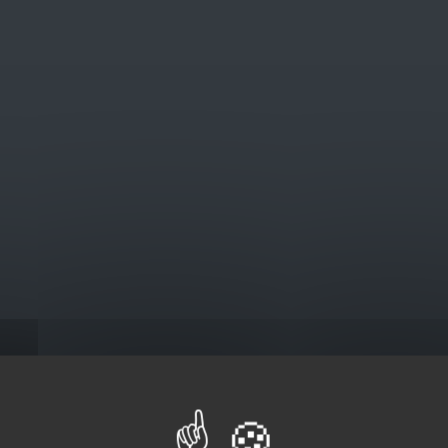
@euro-brico.com
V
Catalogus
nsluiting
ing