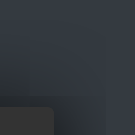
Bouwmaterialen van topkwaliteit
Veilig online winkelplatform
ragen?
+32 3 411 10 13
Promoties
Contact
Nl
Afficher