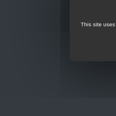
This site uses
Oplossingen
op maat
Hulp nod
+32
sho
Frans Baetenstraat 25/29, Deurne
Belgium 2100
Wordt lid
Toon op kaart
BCE : 0597.683.415