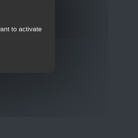
ant to activate
Thuisbezorging via bpost of rechtstreeks door
onze Euro Brico-vrachtwagens
Verkoopvoorwaarden
Verkoopvoorwaarden online
Geheimhoudingsverklaring
Juridische kennisgeving
00