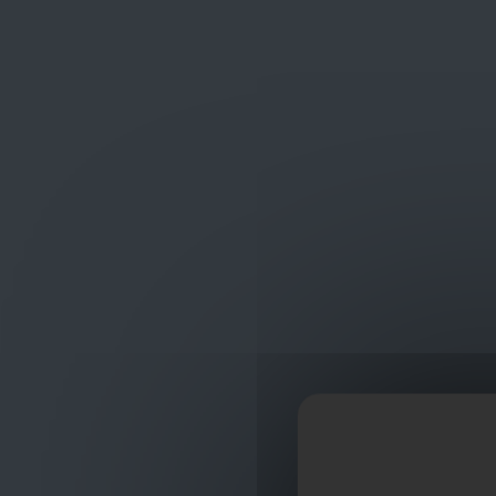
Frans Baetenstraat 25/29, Deurne Belgium 2100
shop
ontvangst
Radiatoren
Handdoek Radiatoren
Midden Aa
Midden Aansluit