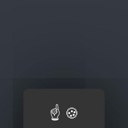
Oplossingen
op maat
Concurrerende tarieven en
kwaliteitsproducten
Thuisbezorging via bpost of rechtstreeks door
onze Euro Brico-vrachtwagens
Frans Baetenstraat 25/29, Deurne Belgium 2100