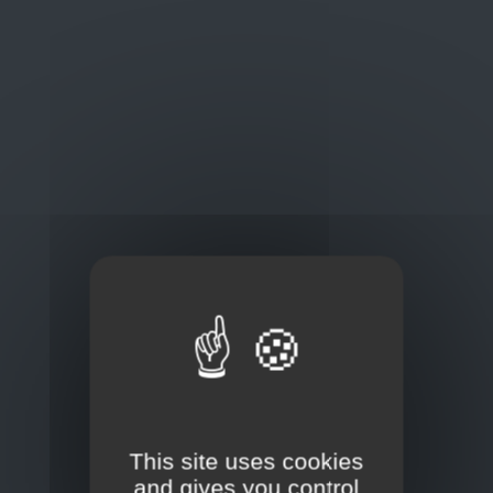
Oplossingen
op maat
Concurrerende tarieven en
kwaliteitsproducten
Thuisbezorging via bpost of rechtstreeks door
onze Euro Brico-vrachtwagens
Frans Baetenstraat 25/29, Deurne Belgium 2100
This site uses cookies
and gives you control