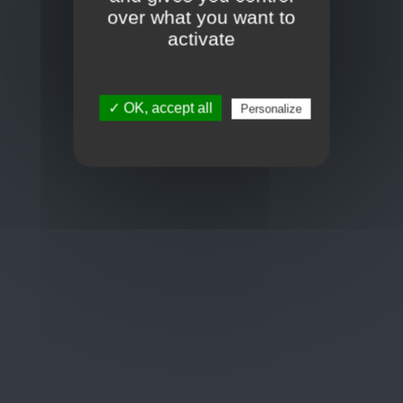
Toon op kaart
over what you want to
BCE : 0597.683.415
activate
Hulp nodig ?
✓ OK, accept all
Personalize
+32 3 411 10 13
shop@euro-brico.com
Wordt lid van ons op :
Openingstijden
Maandag: 06:00 - 18:00
Dinsdag: 06:00 - 18:00
Woensdag: 06:00 - 18:00