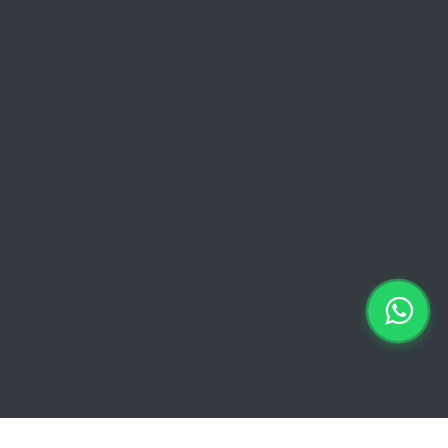
Donderdag: 06:00 - 18:00
Vrijdag:
06:00 - 13:00 // 15:00 - 18:00
Zaterdag: 07:00 - 18:00
Zondag: 09:00 - 15:00
Verkoopvoorwaarden
Verkoopvoorwaarden online
Geheimhoudingsverklaring
Juridische kennisgeving
Copyright © 2026 Euro Brico | Alle rechten voorbehouden |
Powered by