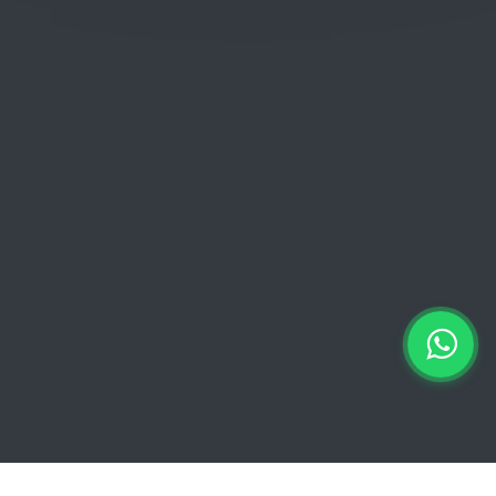
Donderdag: 06:00 - 18:00
Vrijdag:
06:00 - 13:00 // 15:00 - 18:00
Zaterdag: 07:00 - 18:00
Zondag: 09:00 - 15:00
Verkoopvoorwaarden
Verkoopvoorwaarden online
Geheimhoudingsverklaring
Juridische kennisgeving
Copyright © 2026 Euro Brico | Alle rechten voorbehouden |
Powered by