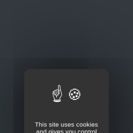
Oplossingen
op maat
Concurrerende tarieven en
kwaliteitsproducten
Thuisbezorging via bpost of rechtstreeks door
onze Euro Brico-vrachtwagens
Frans Baetenstraat 25/29, Deurne Belgium 2100
This site uses cookies
and gives you control