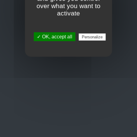
Toon op kaart
over what you want to
BCE : 0597.683.415
activate
Hulp nodig ?
✓ OK, accept all
Personalize
+32 3 411 10 13
shop@euro-brico.com
Wordt lid van ons op :
Openingstijden
Maandag: 06:00 - 18:00
Dinsdag: 06:00 - 18:00
Woensdag: 06:00 - 18:00