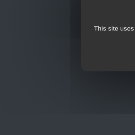
This site uses
Oplossingen
op maat
Hulp nod
+32
sho
Frans Baetenstraat 25/29, Deurne
Belgium 2100
Wordt lid
Toon op kaart
BCE : 0597.683.415