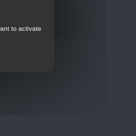
ant to activate
Thuisbezorging via bpost of rechtstreeks door
onze Euro Brico-vrachtwagens
Verkoopvoorwaarden
Verkoopvoorwaarden online
Geheimhoudingsverklaring
Juridische kennisgeving
00