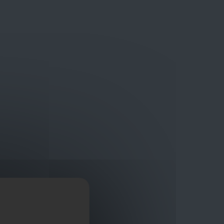
Bouwmaterialen van topkwaliteit
Veilig online winkelplatform
ragen?
+32 3 411 10 13
Promoties
Contact
Nl
Afficher