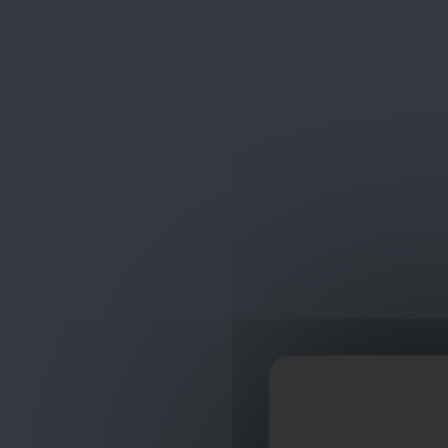
Frans Baetenstraat 25/29, Deurne Belgium 2100
shop
ontvangst
Werkkleding
Portwest Kleding
PORTWEST 
PORTWEST DX4