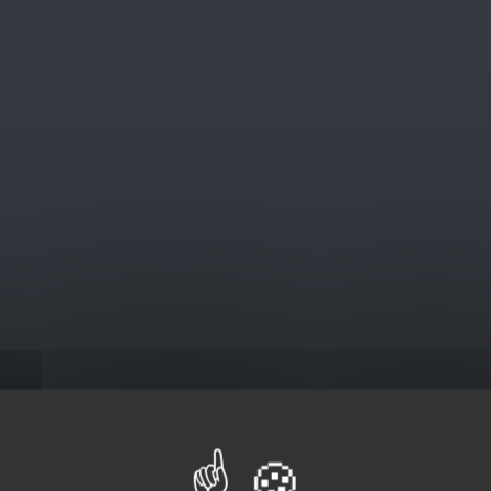
@euro-brico.com
V
Catalogus
DX480
80