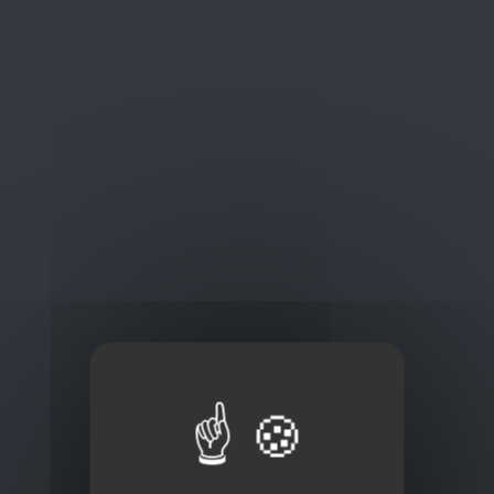
Oplossingen
op maat
Concurrerende tarieven en
kwaliteitsproducten
Thuisbezorging via bpost of rechtstreeks door
onze Euro Brico-vrachtwagens
Frans Baetenstraat 25/29, Deurne Belgium 2100