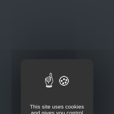
Oplossingen
op maat
Concurrerende tarieven en
kwaliteitsproducten
Thuisbezorging via bpost of rechtstreeks door
onze Euro Brico-vrachtwagens
Frans Baetenstraat 25/29, Deurne Belgium 2100
This site uses cookies
and gives you control