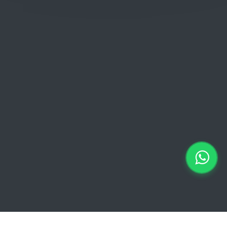
Donderdag: 06:00 - 18:00
Vrijdag:
06:00 - 13:00 // 15:00 - 18:00
Zaterdag: 07:00 - 18:00
Zondag: 09:00 - 15:00
Verkoopvoorwaarden
Verkoopvoorwaarden online
Geheimhoudingsverklaring
Juridische kennisgeving
Copyright © 2026 Euro Brico | Alle rechten voorbehouden |
Powered by