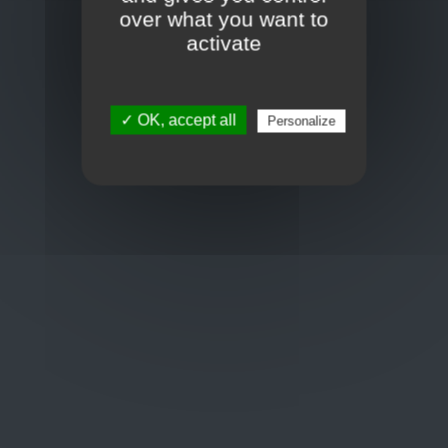
Toon op kaart
over what you want to
BCE : 0597.683.415
activate
Hulp nodig ?
✓ OK, accept all
Personalize
+32 3 411 10 13
shop@euro-brico.com
Wordt lid van ons op :
Openingstijden
Maandag: 06:00 - 18:00
Dinsdag: 06:00 - 18:00
Woensdag: 06:00 - 18:00