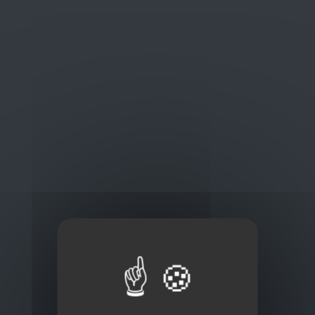
Oplossingen
op maat
Concurrerende tarieven en
kwaliteitsproducten
Thuisbezorging via bpost of rechtstreeks door
onze Euro Brico-vrachtwagens
Frans Baetenstraat 25/29, Deurne Belgium 2100