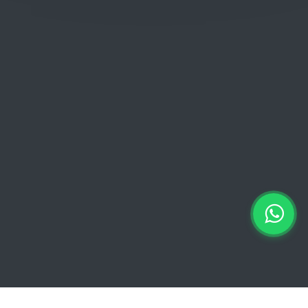
Donderdag: 06:00 - 18:00
Vrijdag:
06:00 - 13:00 // 15:00 - 18:00
Zaterdag: 07:00 - 18:00
Zondag: 09:00 - 15:00
Verkoopvoorwaarden
Verkoopvoorwaarden online
Geheimhoudingsverklaring
Juridische kennisgeving
Copyright © 2026 Euro Brico | Alle rechten voorbehouden |
Powered by