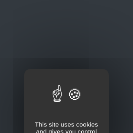
Oplossingen
op maat
Concurrerende tarieven en
kwaliteitsproducten
Thuisbezorging via bpost of rechtstreeks door
onze Euro Brico-vrachtwagens
Frans Baetenstraat 25/29, Deurne Belgium 2100
This site uses cookies
and gives you control