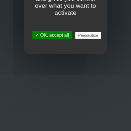
Toon op kaart
over what you want to
BCE : 0597.683.415
activate
Hulp nodig ?
✓ OK, accept all
Personalize
+32 3 411 10 13
shop@euro-brico.com
Wordt lid van ons op :
Openingstijden
Maandag: 06:00 - 18:00
Dinsdag: 06:00 - 18:00
Woensdag: 06:00 - 18:00