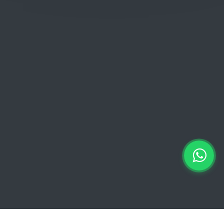
Donderdag: 06:00 - 18:00
Vrijdag:
06:00 - 13:00 // 15:00 - 18:00
Zaterdag: 07:00 - 18:00
Zondag: 09:00 - 15:00
Verkoopvoorwaarden
Verkoopvoorwaarden online
Geheimhoudingsverklaring
Juridische kennisgeving
Copyright © 2026 Euro Brico | Alle rechten voorbehouden |
Powered by