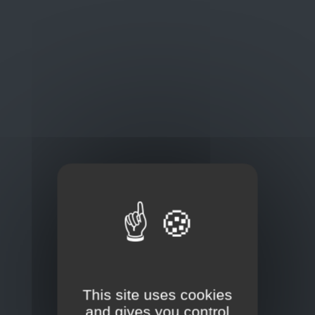
Oplossingen
op maat
Concurrerende tarieven en
kwaliteitsproducten
Thuisbezorging via bpost of rechtstreeks door
onze Euro Brico-vrachtwagens
Frans Baetenstraat 25/29, Deurne Belgium 2100
This site uses cookies
and gives you control