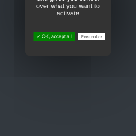
Toon op kaart
over what you want to
BCE : 0597.683.415
activate
Hulp nodig ?
✓ OK, accept all
Personalize
+32 3 411 10 13
shop@euro-brico.com
Wordt lid van ons op :
Openingstijden
Maandag: 06:00 - 18:00
Dinsdag: 06:00 - 18:00
Woensdag: 06:00 - 18:00