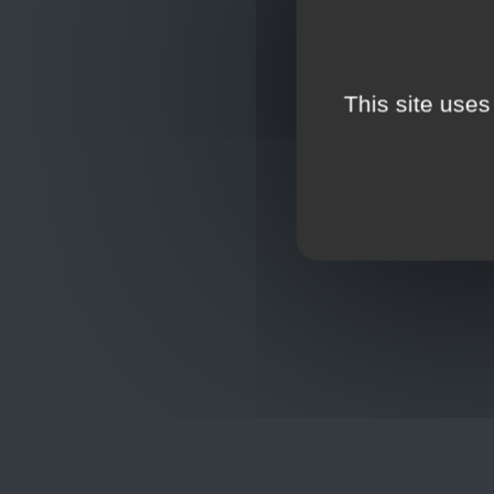
This site uses
Oplossingen
op maat
Hulp nod
+32
sho
Frans Baetenstraat 25/29, Deurne
Belgium 2100
Wordt lid
Toon op kaart
BCE : 0597.683.415