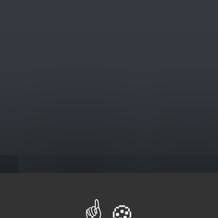
@euro-brico.com
V
Catalogus
behoren