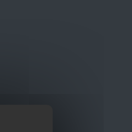
Bouwmaterialen van topkwaliteit
Veilig online winkelplatform
ragen?
+32 3 411 10 13
Promoties
Contact
Nl
Afficher