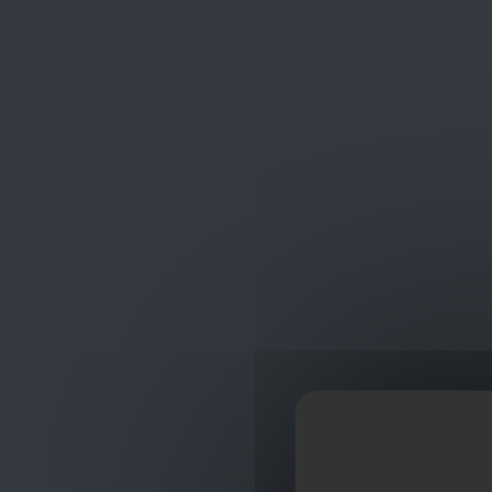
Frans Baetenstraat 25/29, Deurne Belgium 2100
shop
ontvangst
Verwarming
Collectoren & Toebehoren
Toe
Toebehoren