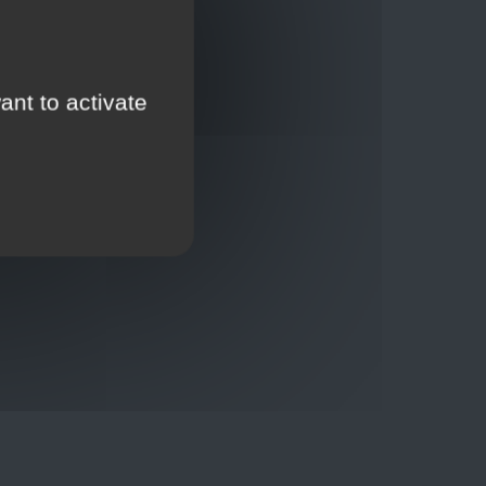
ant to activate
Thuisbezorging via bpost of rechtstreeks door
onze Euro Brico-vrachtwagens
Verkoopvoorwaarden
Verkoopvoorwaarden online
Geheimhoudingsverklaring
Juridische kennisgeving
00