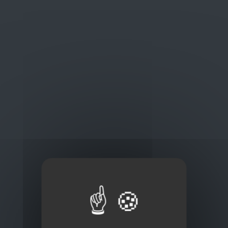
Oplossingen
op maat
Concurrerende tarieven en
kwaliteitsproducten
Thuisbezorging via bpost of rechtstreeks door
onze Euro Brico-vrachtwagens
Frans Baetenstraat 25/29, Deurne Belgium 2100