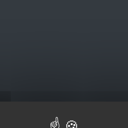
@euro-brico.com
V
Catalogus
sel
deksel