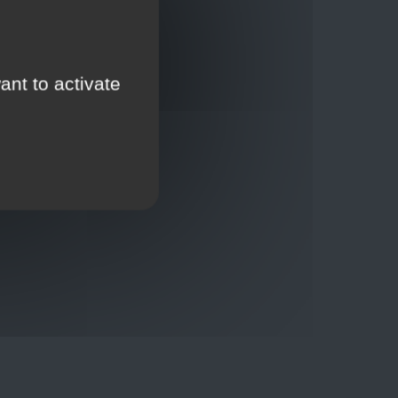
ant to activate
Thuisbezorging via bpost of rechtstreeks door
onze Euro Brico-vrachtwagens
Verkoopvoorwaarden
Verkoopvoorwaarden online
Geheimhoudingsverklaring
Juridische kennisgeving
00