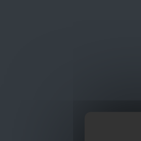
Frans Baetenstraat 25/29, Deurne Belgium 2100
shop
ontvangst
Sanitair
PVC Grijs (lijm)
PVC Grijs Afsluitdek
PVC Grijs Afsluit