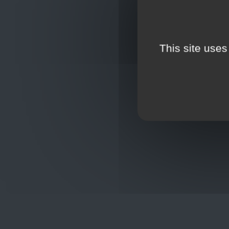
This site uses
Oplossingen
op maat
Hulp nod
+32
sho
Frans Baetenstraat 25/29, Deurne
Belgium 2100
Wordt lid
Toon op kaart
BCE : 0597.683.415