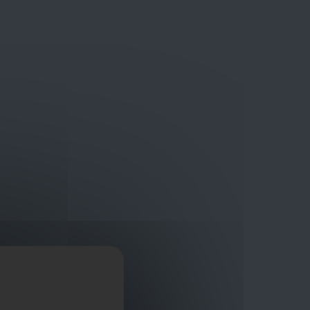
Bouwmaterialen van topkwaliteit
Veilig online winkelplatform
ragen?
+32 3 411 10 13
Promoties
Contact
Nl
Afficher