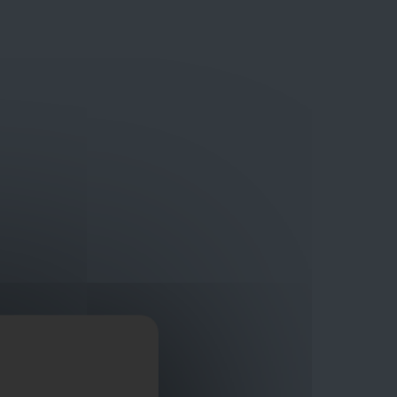
Bouwmaterialen van topkwaliteit
Veilig online winkelplatform
ragen?
+32 3 411 10 13
Promoties
Contact
Nl
Afficher