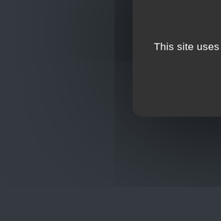
This site uses
Oplossingen
op maat
Hulp nod
+32
sho
Frans Baetenstraat 25/29, Deurne
Belgium 2100
Wordt lid
Toon op kaart
BCE : 0597.683.415