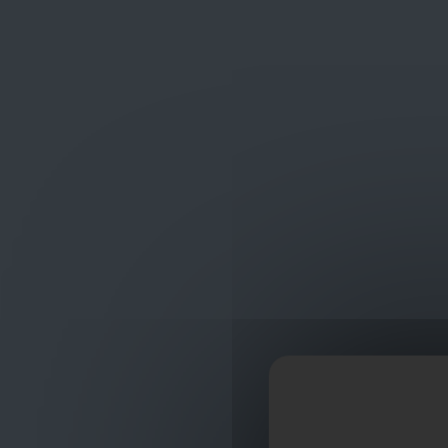
Frans Baetenstraat 25/29, Deurne Belgium 2100
shop
ontvangst
Deuren, vloeren en panelen
Thys Deuren
Th
Thys Deurklinken