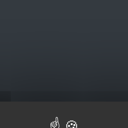
@euro-brico.com
V
Catalogus
ys Deurklinken