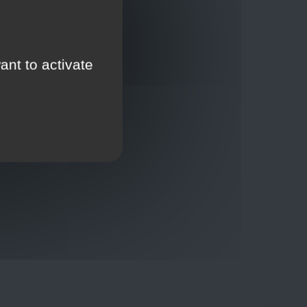
ant to activate
Thuisbezorging via bpost of rechtstreeks door
onze Euro Brico-vrachtwagens
Verkoopvoorwaarden
Verkoopvoorwaarden online
Geheimhoudingsverklaring
Juridische kennisgeving
00