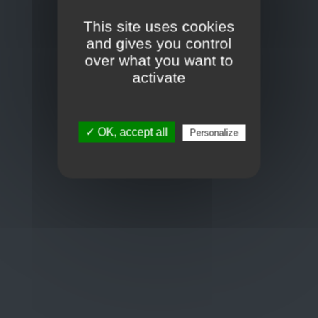
Toon op kaart
This site uses cookies
BCE : 0597.683.415
and gives you control
over what you want to
activate
Hulp nodig ?
+32 3 411 10 13
✓ OK, accept all
Personalize
shop@euro-brico.com
Wordt lid van ons op :
Openingstijden
Maandag: 06:00 - 18:00
Dinsdag: 06:00 - 18:00
Woensdag: 06:00 - 18:00