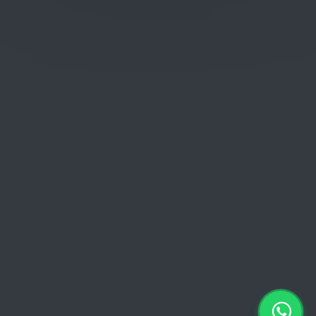
Donderdag: 06:00 - 18:00
Vrijdag:
06:00 - 13:00 // 15:00 - 18:00
Zaterdag: 07:00 - 18:00
Zondag: 09:00 - 15:00
Verkoopvoorwaarden
Verkoopvoorwaarden online
Geheimhoudingsverklaring
Juridische kennisgeving
Copyright © 2026 Euro Brico | Alle rechten voorbehouden |
Powered by