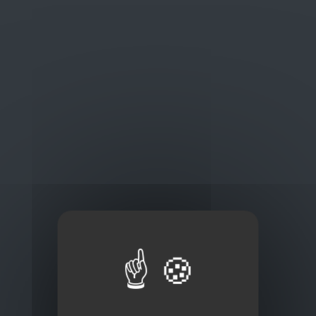
Oplossingen
op maat
Concurrerende tarieven en
kwaliteitsproducten
Thuisbezorging via bpost of rechtstreeks door
onze Euro Brico-vrachtwagens
Frans Baetenstraat 25/29, Deurne Belgium 2100