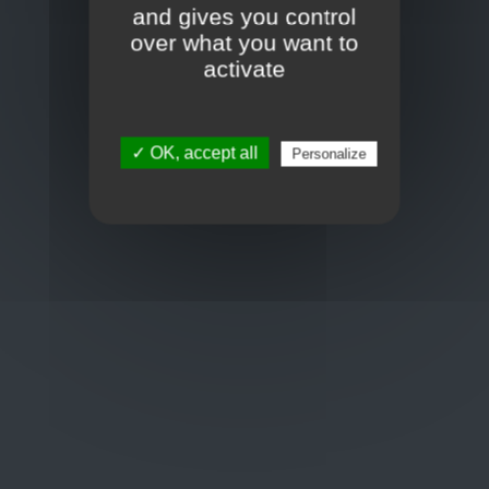
Frans Baetenstraat 25/29, Deurne Belgium 2100
and gives you control
over what you want to
Toon op kaart
activate
BCE : 0597.683.415
✓ OK, accept all
Personalize
Hulp nodig ?
+32 3 411 10 13
shop@euro-brico.com
Wordt lid van ons op :
Openingstijden
Maandag: 06:00 - 18:00
Dinsdag: 06:00 - 18:00