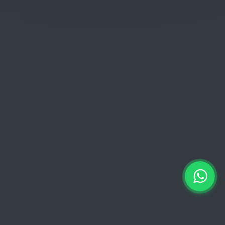
Woensdag: 06:00 - 18:00
Donderdag: 06:00 - 18:00
Vrijdag:
06:00 - 13:00 // 15:00 - 18:00
Zaterdag: 07:00 - 18:00
Zondag: 09:00 - 15:00
Verkoopvoorwaarden
Verkoopvoorwaarden online
Geheimhoudingsverklaring
Juridische kennisgeving