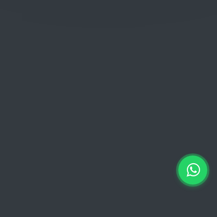
Woensdag: 06:00 - 18:00
Donderdag: 06:00 - 18:00
Vrijdag:
06:00 - 13:00 // 15:00 - 18:00
Zaterdag: 07:00 - 18:00
Zondag: 09:00 - 15:00
Verkoopvoorwaarden
Verkoopvoorwaarden online
Geheimhoudingsverklaring
Juridische kennisgeving