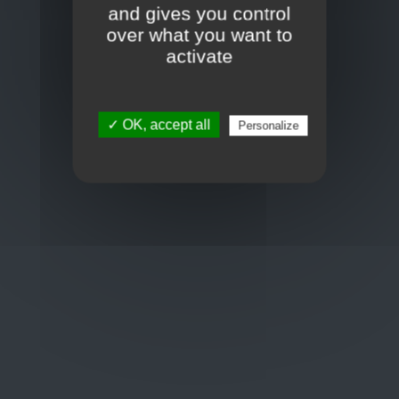
Frans Baetenstraat 25/29, Deurne Belgium 2100
and gives you control
over what you want to
Toon op kaart
activate
BCE : 0597.683.415
✓ OK, accept all
Personalize
Hulp nodig ?
+32 3 411 10 13
shop@euro-brico.com
Wordt lid van ons op :
Openingstijden
Maandag: 06:00 - 18:00
Dinsdag: 06:00 - 18:00