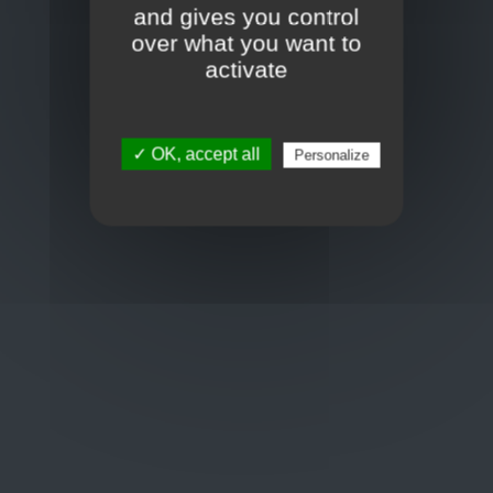
Frans Baetenstraat 25/29, Deurne Belgium 2100
and gives you control
over what you want to
Toon op kaart
activate
BCE : 0597.683.415
✓ OK, accept all
Personalize
Hulp nodig ?
+32 3 411 10 13
shop@euro-brico.com
Wordt lid van ons op :
Openingstijden
Maandag: 06:00 - 18:00
Dinsdag: 06:00 - 18:00