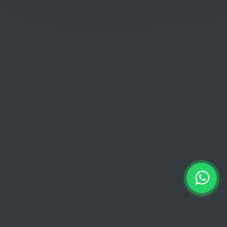
Woensdag: 06:00 - 18:00
Donderdag: 06:00 - 18:00
Vrijdag:
06:00 - 13:00 // 15:00 - 18:00
Zaterdag: 07:00 - 18:00
Zondag: 09:00 - 15:00
Verkoopvoorwaarden
Verkoopvoorwaarden online
Geheimhoudingsverklaring
Juridische kennisgeving