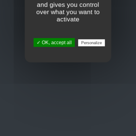
Frans Baetenstraat 25/29, Deurne Belgium 2100
and gives you control
over what you want to
Toon op kaart
activate
BCE : 0597.683.415
✓ OK, accept all
Personalize
Hulp nodig ?
+32 3 411 10 13
shop@euro-brico.com
Wordt lid van ons op :
Openingstijden
Maandag: 06:00 - 18:00
Dinsdag: 06:00 - 18:00