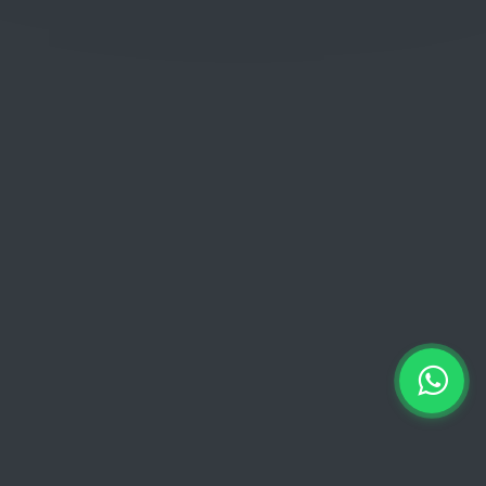
Woensdag: 06:00 - 18:00
Donderdag: 06:00 - 18:00
Vrijdag:
06:00 - 13:00 // 15:00 - 18:00
Zaterdag: 07:00 - 18:00
Zondag: 09:00 - 15:00
Verkoopvoorwaarden
Verkoopvoorwaarden online
Geheimhoudingsverklaring
Juridische kennisgeving